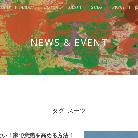
HOME
ABOUT
VISION
SALON
STAFF
EVENT
G
NEWS & EVENT
タグ: スーツ
ない！家で意識を高める方法！