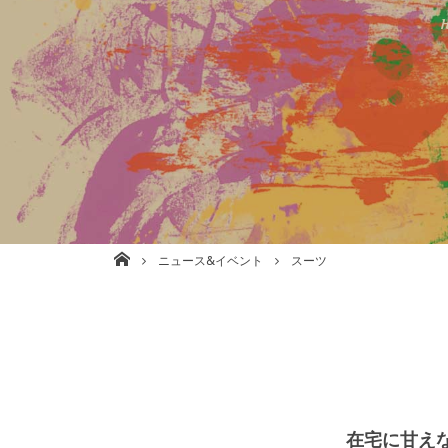
株式会社babel 美容室/理容室/ネイル/各種事業運営 大阪
ニュース&イベント
スーツ
在宅に甘え