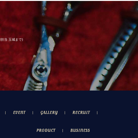
用担当 玉城まで)
EVENT
GALLERY
RECRUIT
PRODUCT
BUSINESS