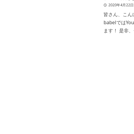
2020年4月22日
皆さん、こんにち
babelでは
ます！ 是非
します！ ※
&nb […]