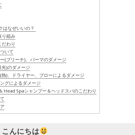
に
ックはなぜいいの？
の取り組み
こだわり
について
ラー(ブリーチ)、パーマのダメージ
(日光)のダメージ
ン(熱)、ドライヤー、ブローによるダメージ
シングによるダメージ
oo & Head Spaシャンプー＆ヘッドスパのこだわり
いて
ケア
、こんにちは