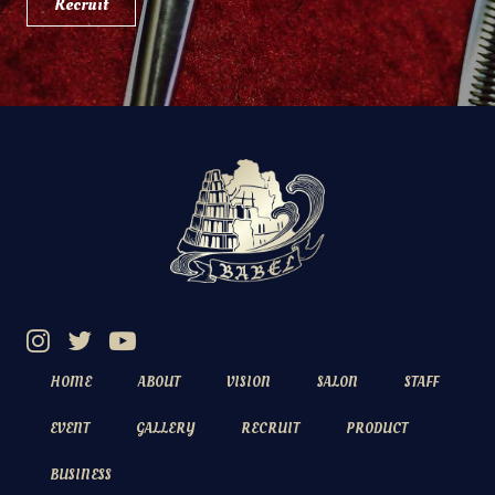
Recruit
HOME
ABOUT
VISION
SALON
STAFF
EVENT
GALLERY
RECRUIT
PRODUCT
BUSINESS