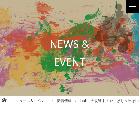
NEWS &
EVENT
株式会社babel 美容室/理容室/ネイル/各種事業運営 大阪
ニュース&イベント
新着情報
babel大改造中！やっぱり今年はba