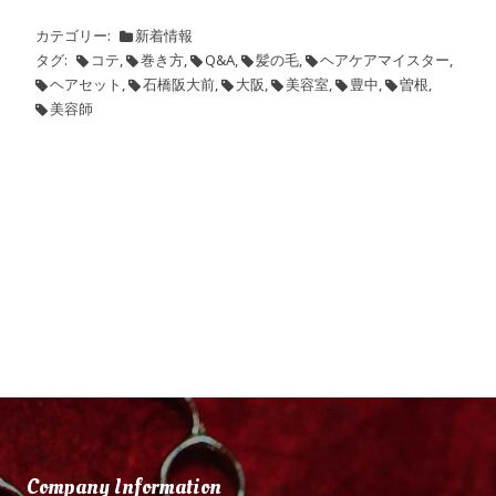
カテゴリー
新着情報
タグ
コテ
,
巻き方
,
Q&A
,
髪の毛
,
ヘアケアマイスター
,
ヘアセット
,
石橋阪大前
,
大阪
,
美容室
,
豊中
,
曽根
,
美容師
Company Information