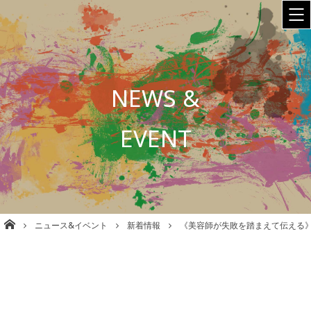
NEWS &
EVENT
株式会社babel 美容室/理容室/ネイル/各種事業運営 大阪
ニュース&イベント
新着情報
《美容師が失敗を踏まえて伝える