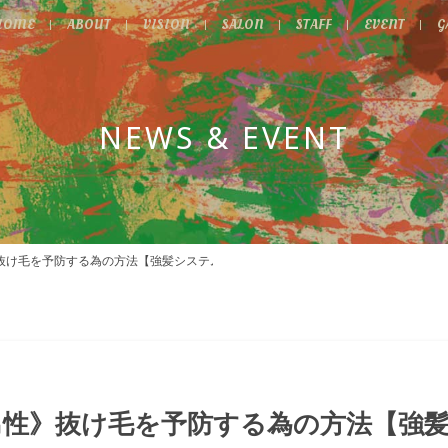
HOME
ABOUT
VISION
SALON
STAFF
EVENT
G
NEWS & EVENT
》抜け毛を予防する為の方法【強髪システム】
男性》抜け毛を予防する為の方法【強