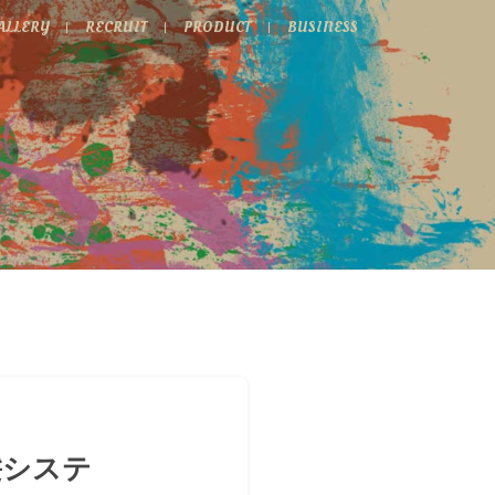
ALLERY
RECRUIT
PRODUCT
BUSINESS
髪システ