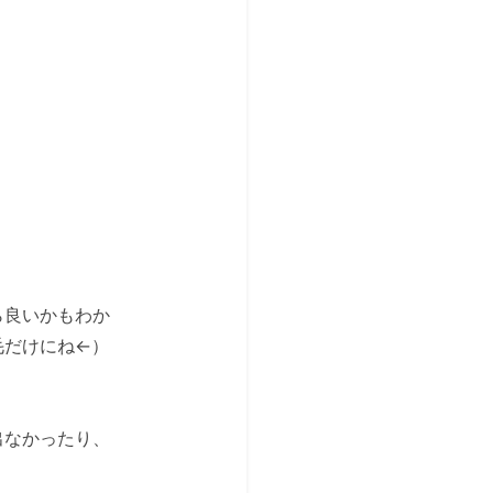
ら良いかもわか
毛だけにね←）
出なかったり、