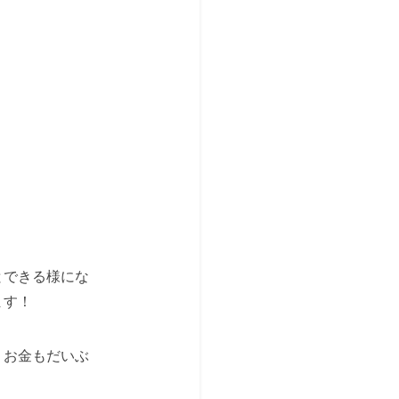
！
とできる様にな
ます！
、お金もだいぶ