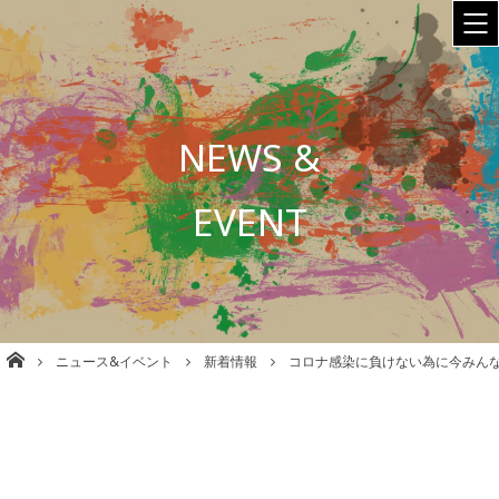
NEWS &
EVENT
株式会社babel 美容室/理容室/ネイル/各種事業運営 大阪
ニュース&イベント
新着情報
コロナ感染に負けない為に今みん