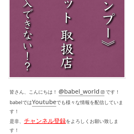
@babel_world
皆さん、こんにちは！
です！
Youtube
babelでは
でも様々な情報を配信していま
す！
チャンネル登録
是非、
をよろしくお願い致しま
す！