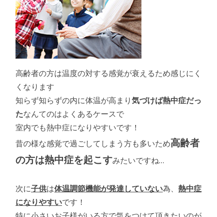
高齢者の方は温度の対する感覚が衰えるため感じにく
くなります
知らず知らずの内に体温が高まり
気づけば熱中症だっ
た
なんてのはよくあるケースで
室内でも熱中症になりやすいです！
高齢者
昔の様な感覚で過ごしてしまう方も多いため
の方は熱中症を起こす
みたいですね…
次に
子供
は
体温調節機能が発達していない
為、
熱中症
になりやすい
です！
特に小さいお子様がいる方で気をつけて頂きたいのが