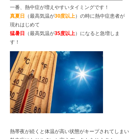
一番、熱中症が増えやすいタイミングです！
真夏日
（最高気温が
30度以上
）の時に熱中症患者が
現れはじめて
猛暑日
（最高気温が
35度以上
）になると急増しま
す！
熱帯夜が続くと体温が高い状態がキープされてしまい