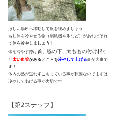
涼しい場所へ移動して服を緩めましょう
もし体を冷やせる物（扇風機や氷など）があればそれ
で
体を冷やしましょう！
首
脇の下
太ももの付け根
体を冷やす際は
、
、
な
ど
太い血管
があるところを
冷やして上げる
事が大事で
す！
体内の熱が逃れずこもっている事が原因なのでまずは
冷やしてあげる事が大切です
【第2ステップ】