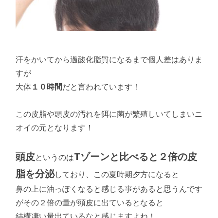
汗をかいてから過酸化脂質になるまで個人差はありま
すが
大体
１０時間
だと言われています！
この皮脂や頭皮の汚れを餌に菌が繁殖しいてしまいニ
オイの元となります！
頭皮
Tゾーンと比べると２倍の皮
というのは
脂を分泌
しており、この夏時期夕方になると
鼻の上に油っぽくなると感じる事があると思うんです
がその２倍の量が頭皮に出ているとなると
結構凄い量出ているなと感じますよね！