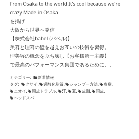
From Osaka to the world It’s cool because we’re
crazy Made in Osaka
を掲げ
大阪から世界へ発信
【株式会社babel (バベル)】
美容と理容の壁を越えお互いの技術を習得。
理美容の概念をぶち壊し【お客様第一主義】
で最高のパフォーマンス集団であるために、、
カテゴリー
新着情報
タグ
クサイ
,
過酸化脂質
,
シャンプー方法
,
炎症
,
ニオイ
,
頭皮トラブル
,
汗
,
夏
,
皮脂
,
頭皮
,
ヘッドスパ