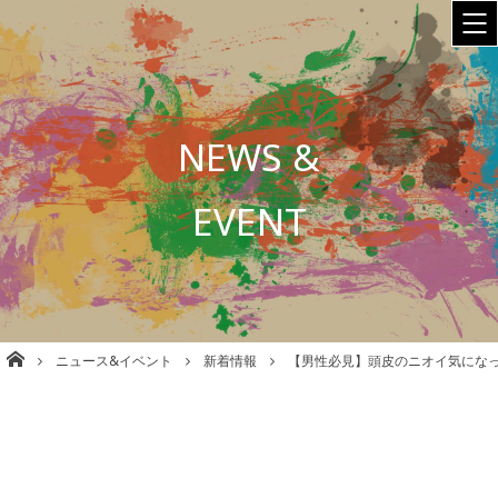
NEWS &
EVENT
株式会社babel 美容室/理容室/ネイル/各種事業運営 大阪
ニュース&イベント
新着情報
【男性必見】頭皮のニオイ気にな