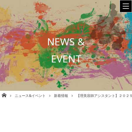
NEWS &
EVENT
株式会社babel 美容室/理容室/ネイル/各種事業運営 大阪
ニュース&イベント
新着情報
【理美容師アシスタント】２０２５