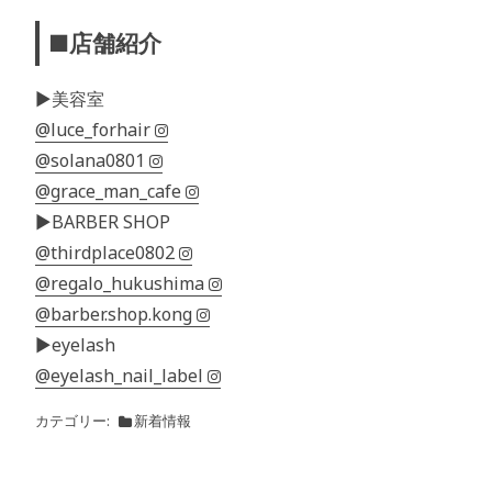
■店舗紹介
▶︎美容室
@luce_forhair
@solana0801
@grace_man_cafe
▶︎BARBER SHOP
@thirdplace0802
@regalo_hukushima
@barber.shop.kong
▶︎eyelash
@eyelash_nail_label
カテゴリー
新着情報