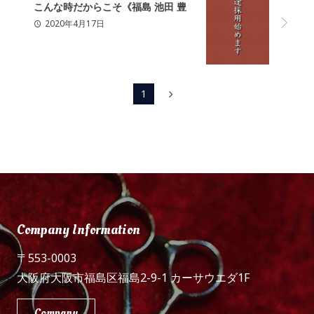
こんな時だからこそ《福島 池田 豊
2020年4月17日
中》
1
2
3
4
5
6
7
Company Information
〒553-0003
大阪府大阪市福島区福島2-9-1 カーサウエダ1F
Company