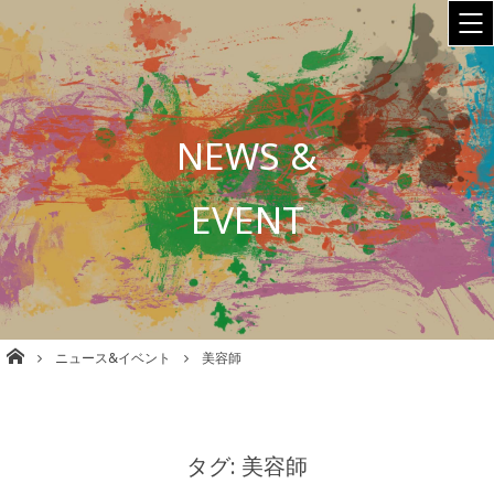
NEWS &
EVENT
株式会社babel 美容室/理容室/ネイル/各種事業運営 大阪
ニュース&イベント
美容師
タグ: 美容師