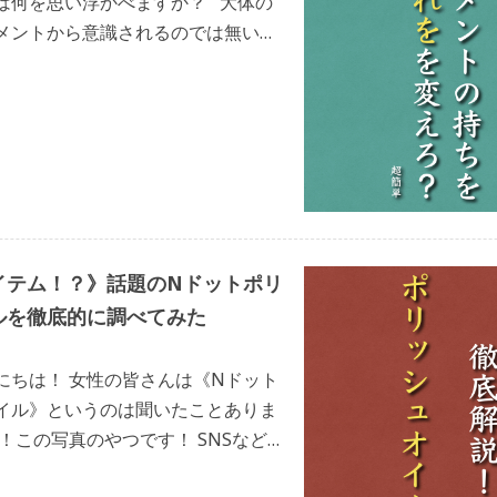
は何を思い浮かべますか？ 大体の
メントから意識されるのでは無いで
家でゆっくりとお風呂に入るのが憩
…]
イテム！？》話題のNドットポリ
ルを徹底的に調べてみた
にちは！ 女性の皆さんは《Nドット
イル》というのは聞いたことありま
！この写真のやつです！ SNSなどし
んどの方が見たことあったり、知っ