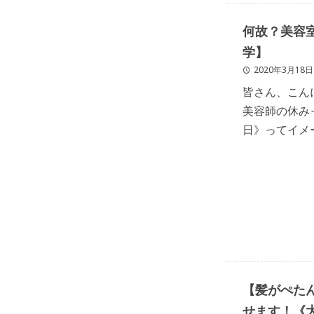
何故？美容
学】
2020年3月18日
皆さん、こんにち
美容師の休み
日》ってイメ
曜日が主流な
[…]
【髪がぺた
せます！《大