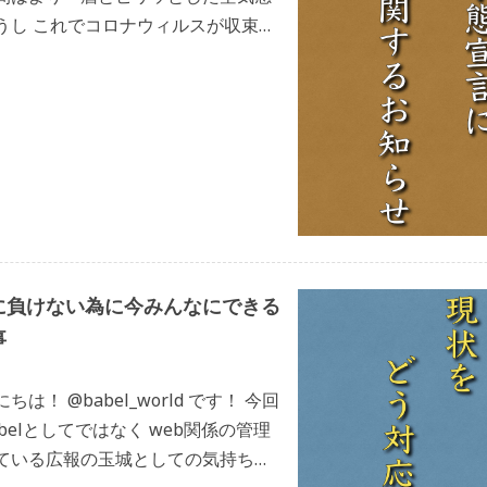
うし これでコロナウィルスが収束す
んで協力します！ 今回、ba […]
に負けない為に今みんなにできる
事
は！ @babel_world です！ 今回
belとしてではなく web関係の管理
ている広報の玉城としての気持ちを