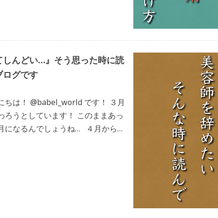
てしんどい…』そう思った時に読
ブログです
は！ @babel_world です！ ３月
わろうとしています！ このままあっ
月になるんでしょうね… ４月からは
幕開けの方も多いのではないでしょ