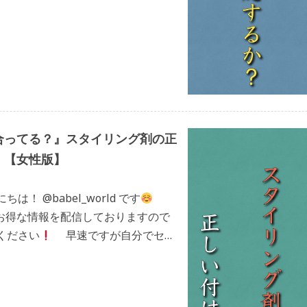
いと思います。 どうか最後までお
合ってる？』スタイリング剤の正
！【女性版】
は！ @babel_world です
でもお得な情報を配信しておりますので
ください
早速ですが自分でセッ
ンでは可愛 […]