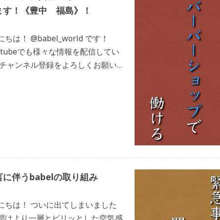
ます！《豊中 福島》！
は！ @babel_world です！
Youtubeでも様々な情報を配信してい
、チャンネル登録をよろしくお願い致
は最近よく質問を頂くの […]
に伴うbabelの取り組み
にちは！ ついに出てしまいました
間はより一層とピリッとした空気感