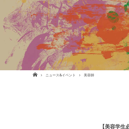
株式会社babel 美容室/理容室/ネイル/各種事業運営 大阪
ニュース&イベント
美容師
【美容学生