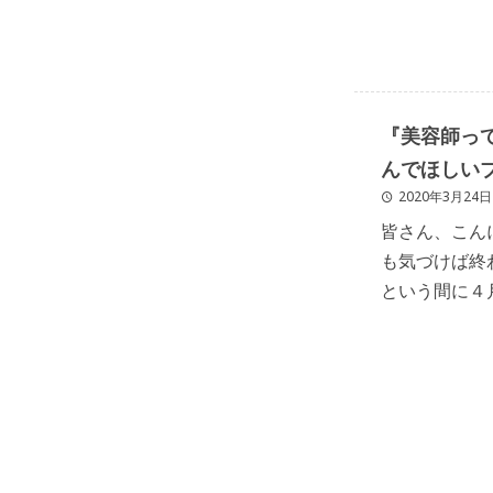
『美容師っ
んでほしい
2020年3月24日
皆さん、こんにち
も気づけば終
という間に４
新しい生活の
うか？ 新 […]