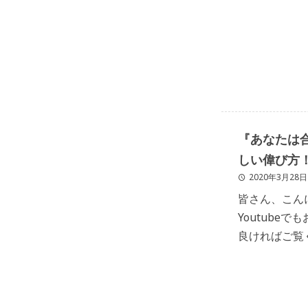
ここに書きた
付き合 […]
『あなたは
しい偉び方
2020年3月28日
皆さん、こんにち
Youtube
良ければご覧
トする時 サロ