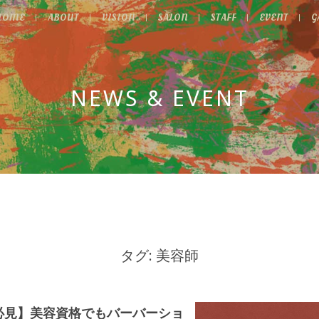
HOME
ABOUT
VISION
SALON
STAFF
EVENT
G
NEWS & EVENT
タグ: 美容師
必見】美容資格でもバーバーショ