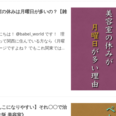
室の休みは月曜日が多いの？【雑
は！ @babel_world です！ 理
って関西に住んでいる方なら《月曜
ージですよね？ でもこれ関東では火
んです！ 一体何故なんでしょう？
んこになりやすい】それ〇〇で治
阪 美容室》