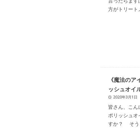
言ったらまず
方がトリート
しょうか？ 
いの時間！ & [
《魔法のア
ッシュオイ
2020年3月1日
皆さん、こん
ポリッシュオ
すか？ そう
ていたらほと