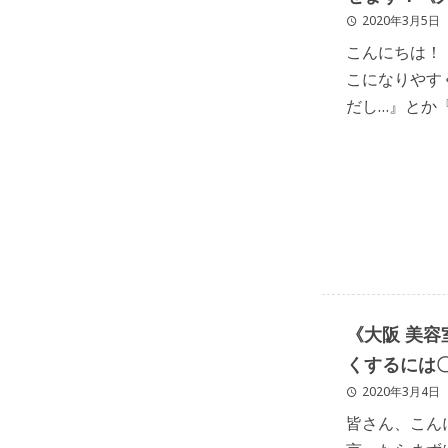
2020年3月5日
こんにちは！ @
こになりやす
だし…』とか
せんか？ そ
きる悩み” […]
《大阪 美
くするには
す！
2020年3月4日
皆さん、こん